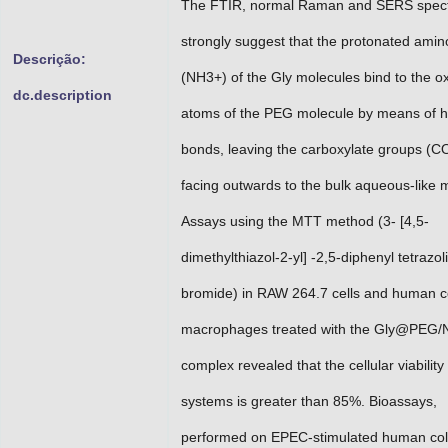
The FTIR, normal Raman and SERS spec
strongly suggest that the protonated ami
Descrição:
(NH3+) of the Gly molecules bind to the 
dc.description
atoms of the PEG molecule by means of 
bonds, leaving the carboxylate groups (C
facing outwards to the bulk aqueous-like
Assays using the MTT method (3- [4,5-
dimethylthiazol-2-yl] -2,5-diphenyl tetrazo
bromide) in RAW 264.7 cells and human c
macrophages treated with the Gly@PEG/
complex revealed that the cellular viability
systems is greater than 85%. Bioassays,
performed on EPEC-stimulated human co