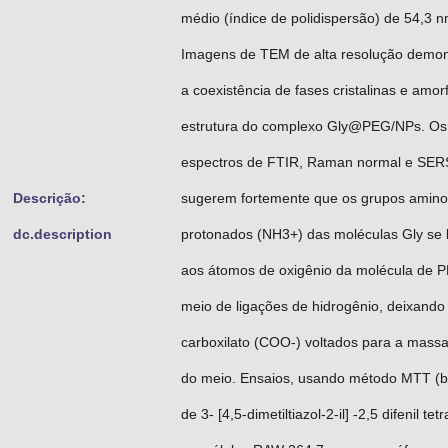
médio (índice de polidispersão) de 54,3 n
Imagens de TEM de alta resolução demo
a coexistência de fases cristalinas e amor
estrutura do complexo Gly@PEG/NPs. Os
espectros de FTIR, Raman normal e SER
Descrição:
sugerem fortemente que os grupos amino
dc.description
protonados (NH3+) das moléculas Gly se 
aos átomos de oxigênio da molécula de 
meio de ligações de hidrogênio, deixando
carboxilato (COO-) voltados para a mass
do meio. Ensaios, usando método MTT (
de 3- [4,5-dimetiltiazol-2-il] -2,5 difenil tetr