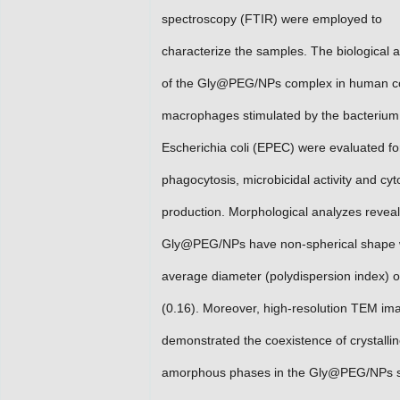
spectroscopy (FTIR) were employed to
characterize the samples. The biological ac
of the Gly@PEG/NPs complex in human c
macrophages stimulated by the bacterium
Escherichia coli (EPEC) were evaluated for 
phagocytosis, microbicidal activity and cyt
production. Morphological analyzes reveal
Gly@PEG/NPs have non-spherical shape 
average diameter (polydispersion index) 
(0.16). Moreover, high-resolution TEM im
demonstrated the coexistence of crystalli
amorphous phases in the Gly@PEG/NPs st