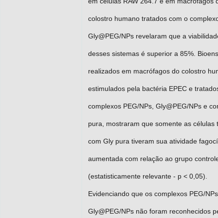
em células RAW 264.7 e em macrófagos 
colostro humano tratados com o complex
Gly@PEG/NPs revelaram que a viabilidade
desses sistemas é superior a 85%. Bioens
realizados em macrófagos do colostro h
estimulados pela bactéria EPEC e tratad
complexos PEG/NPs, Gly@PEG/NPs e co
pura, mostraram que somente as células 
com Gly pura tiveram sua atividade fagocí
aumentada com relação ao grupo control
(estatisticamente relevante - p < 0,05).
Evidenciando que os complexos PEG/NPs
Gly@PEG/NPs não foram reconhecidos p