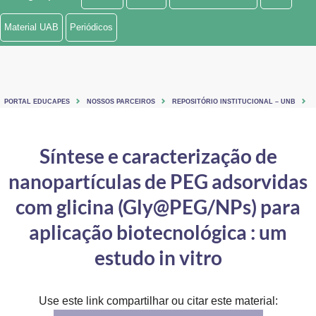
Ministério de Minas e Energia
Material UAB
Periódicos
Ministério da Ciência, Tecnologia, Inovações e Comunicações
Ministério do Meio Ambiente
PORTAL EDUCAPES
NOSSOS PARCEIROS
REPOSITÓRIO INSTITUCIONAL – UNB
Ministério do Turismo
Ministério do Desenvolvimento Regional
Síntese e caracterização de
nanopartículas de PEG adsorvidas
Controladoria-Geral da União
com glicina (Gly@PEG/NPs) para
Ministério da Mulher, da Família e dos Direitos Humanos
aplicação biotecnológica : um
Secretaria-Geral
estudo in vitro
Secretaria de Governo
Gabinete de Segurança Institucional
Use este link compartilhar ou citar este material: