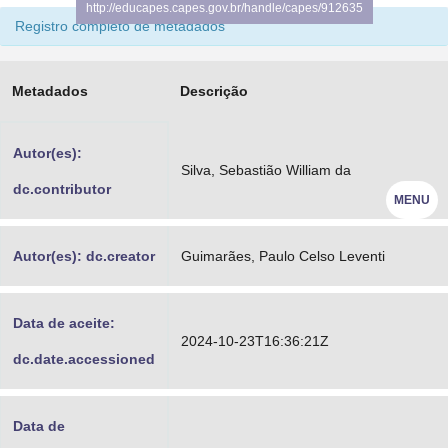
http://educapes.capes.gov.br/handle/capes/912635
Advocacia-Geral da União
Registro completo de metadados
Banco Central do Brasil
Metadados
Descrição
Planalto
Autor(es):
Silva, Sebastião William da
dc.contributor
MENU
Autor(es): dc.creator
Guimarães, Paulo Celso Leventi
Data de aceite:
2024-10-23T16:36:21Z
dc.date.accessioned
Data de