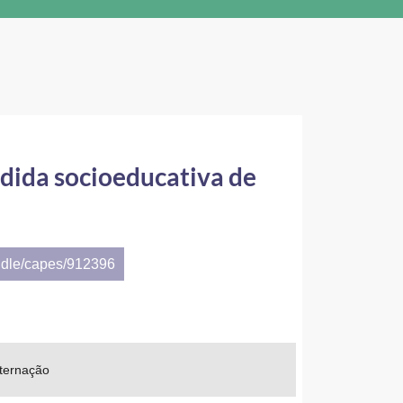
edida socioeducativa de
ndle/capes/912396
nternação