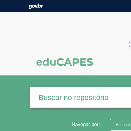
Casa Civil
Ministério da Justiça e
Segurança Pública
Ministério da Agricultura,
Ministério da Educação
Pecuária e Abastecimento
Ministério do Meio Ambiente
Ministério do Turismo
Secretaria de Governo
Gabinete de Segurança
Institucional
Navegar por:
Assunto