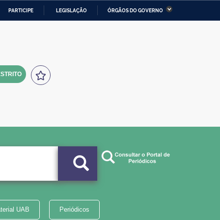
PARTICIPE
LEGISLAÇÃO
ÓRGÃOS DO GOVERNO
stério da Economia
Ministério da Infraestrutura
stério de Minas e Energia
Ministério da Ciência,
Tecnologia, Inovações e
Comunicações
STRITO
tério da Mulher, da Família
Secretaria-Geral
s Direitos Humanos
lto
terial UAB
Periódicos