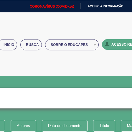
CORONAVÍRUS (COVID-19)
ACESSO À INFORMAÇÃO
Ministério da Defesa
Ministério das Relações
Mini
IR
Exteriores
PARA
O
Ministério da Cidadania
Ministério da Saúde
Mini
CONTEÚDO
ACESSO RE
INICIO
BUSCA
SOBRE O EDUCAPES
Ministério do Desenvolvimento
Controladoria-Geral da União
Minis
Regional
e do
Advocacia-Geral da União
Banco Central do Brasil
Plana
Autores
Data do documento
Título
Ma