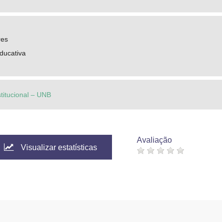
res
ducativa
stitucional – UNB
Avaliação
Visualizar estatísticas