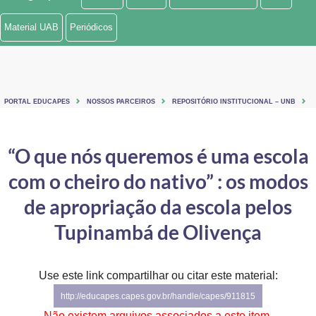
Ministério de Minas e Energia
Material UAB
Periódicos
Ministério da Ciência, Tecnologia, Inovações e Comunicações
Ministério do Meio Ambiente
PORTAL EDUCAPES
NOSSOS PARCEIROS
REPOSITÓRIO INSTITUCIONAL – UNB
Ministério do Turismo
Ministério do Desenvolvimento Regional
“O que nós queremos é uma escola
com o cheiro do nativo” : os modos
Controladoria-Geral da União
de apropriação da escola pelos
Ministério da Mulher, da Família e dos Direitos Humanos
Tupinambá de Olivença
Secretaria-Geral
Secretaria de Governo
Use este link compartilhar ou citar este material:
http://educapes.capes.gov.br/handle/capes/911815
Gabinete de Segurança Institucional
Não existem arquivos associados a este item.