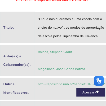
Advocacia-Geral da União
Banco Central do Brasil
“O que nós queremos é uma escola com o
Planalto
Título:
cheiro do nativo” : os modos de apropriação
da escola pelos Tupinambá de Olivença
Baines, Stephen Grant
Autor(es) e
Colaborador(es):
Magalhães, José Carlos Batista
Outros
http://repositorio.unb.br/handle/10482/35332
Acessar
identificadores: