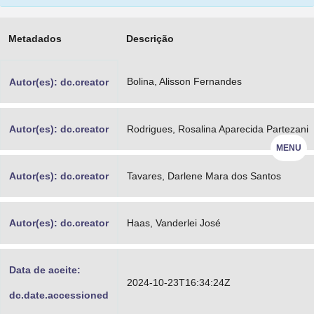
Advocacia-Geral da União
Metadados
Descrição
Banco Central do Brasil
Planalto
Bolina, Alisson Fernandes
Autor(es): dc.creator
Autor(es): dc.creator
Rodrigues, Rosalina Aparecida Partezani
MENU
Autor(es): dc.creator
Tavares, Darlene Mara dos Santos
Autor(es): dc.creator
Haas, Vanderlei José
Data de aceite:
2024-10-23T16:34:24Z
dc.date.accessioned