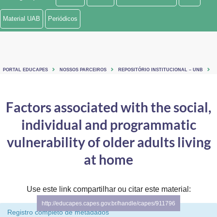
Ministério de Minas e Energia
Material UAB
Periódicos
Ministério da Ciência, Tecnologia, Inovações e Comunicações
Ministério do Meio Ambiente
PORTAL EDUCAPES
NOSSOS PARCEIROS
REPOSITÓRIO INSTITUCIONAL – UNB
Ministério do Turismo
Ministério do Desenvolvimento Regional
Factors associated with the social,
individual and programmatic
Controladoria-Geral da União
vulnerability of older adults living
Ministério da Mulher, da Família e dos Direitos Humanos
at home
Secretaria-Geral
Secretaria de Governo
Use este link compartilhar ou citar este material:
http://educapes.capes.gov.br/handle/capes/911796
Gabinete de Segurança Institucional
Registro completo de metadados