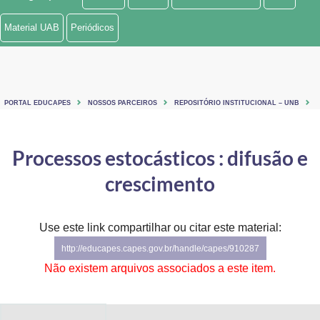
Ministério de Minas e Energia
Material UAB
Periódicos
Ministério da Ciência, Tecnologia, Inovações e Comunicações
Ministério do Meio Ambiente
PORTAL EDUCAPES
NOSSOS PARCEIROS
REPOSITÓRIO INSTITUCIONAL – UNB
Ministério do Turismo
Ministério do Desenvolvimento Regional
Processos estocásticos : difusão e
crescimento
Controladoria-Geral da União
Ministério da Mulher, da Família e dos Direitos Humanos
Use este link compartilhar ou citar este material:
Secretaria-Geral
http://educapes.capes.gov.br/handle/capes/910287
Não existem arquivos associados a este item.
Secretaria de Governo
Gabinete de Segurança Institucional