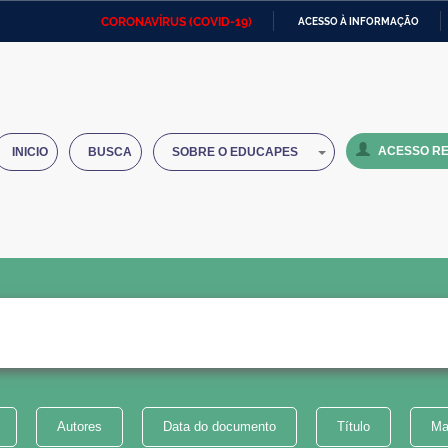
CORONAVÍRUS (COVID-19)
ACESSO À INFORMAÇÃO
Ministério da Defesa
Ministério das Relações
Mini
IR
Exteriores
PARA
O
Ministério da Cidadania
Ministério da Saúde
Mini
CONTEÚDO
ACESSO RE
INICIO
BUSCA
SOBRE O EDUCAPES
Ministério do Desenvolvimento
Controladoria-Geral da União
Minis
Regional
e do
Advocacia-Geral da União
Banco Central do Brasil
Plana
Autores
Data do documento
Título
Ma