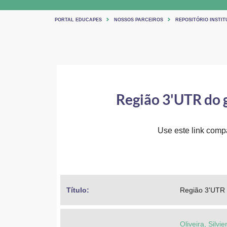
PORTAL EDUCAPES
NOSSOS PARCEIROS
REPOSITÓRIO INSTIT
Região 3'UTR do
Use este link compar
Título: 
Região 3'UTR
Oliveira, Silv