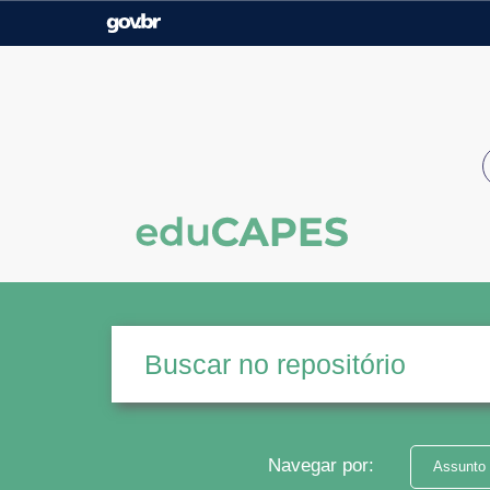
Casa Civil
Ministério da Justiça e
Segurança Pública
Ministério da Agricultura,
Ministério da Educação
Pecuária e Abastecimento
Ministério do Meio Ambiente
Ministério do Turismo
Secretaria de Governo
Gabinete de Segurança
Institucional
Navegar por:
Assunto