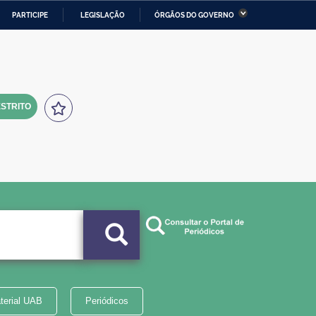
PARTICIPE
LEGISLAÇÃO
ÓRGÃOS DO GOVERNO
stério da Economia
Ministério da Infraestrutura
stério de Minas e Energia
Ministério da Ciência,
Tecnologia, Inovações e
Comunicações
STRITO
tério da Mulher, da Família
Secretaria-Geral
s Direitos Humanos
lto
terial UAB
Periódicos