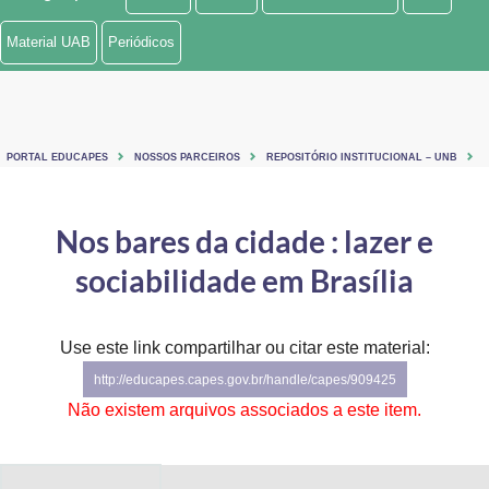
Ministério de Minas e Energia
Material UAB
Periódicos
Ministério da Ciência, Tecnologia, Inovações e Comunicações
Ministério do Meio Ambiente
PORTAL EDUCAPES
NOSSOS PARCEIROS
REPOSITÓRIO INSTITUCIONAL – UNB
Ministério do Turismo
Ministério do Desenvolvimento Regional
Nos bares da cidade : lazer e
sociabilidade em Brasília
Controladoria-Geral da União
Ministério da Mulher, da Família e dos Direitos Humanos
Use este link compartilhar ou citar este material:
Secretaria-Geral
http://educapes.capes.gov.br/handle/capes/909425
Não existem arquivos associados a este item.
Secretaria de Governo
Gabinete de Segurança Institucional