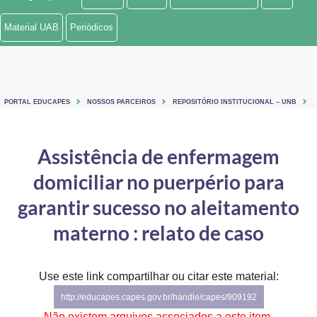
Ministério de Minas e Energia
Material UAB
Periódicos
Ministério da Ciência, Tecnologia, Inovações e Comunicações
Ministério do Meio Ambiente
PORTAL EDUCAPES
NOSSOS PARCEIROS
REPOSITÓRIO INSTITUCIONAL – UNB
Ministério do Turismo
Ministério do Desenvolvimento Regional
Assistência de enfermagem
domiciliar no puerpério para
Controladoria-Geral da União
garantir sucesso no aleitamento
Ministério da Mulher, da Família e dos Direitos Humanos
materno : relato de caso
Secretaria-Geral
Secretaria de Governo
Use este link compartilhar ou citar este material:
http://educapes.capes.gov.br/handle/capes/909192
Gabinete de Segurança Institucional
Não existem arquivos associados a este item.