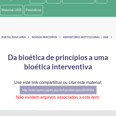
Ministério de Minas e Energia
Material UAB
Periódicos
Ministério da Ciência, Tecnologia, Inovações e Comunicações
Ministério do Meio Ambiente
PORTAL EDUCAPES
NOSSOS PARCEIROS
REPOSITÓRIO INSTITUCIONAL – UNB
Ministério do Turismo
Ministério do Desenvolvimento Regional
Da bioética de princípios a uma
bioética interventiva
Controladoria-Geral da União
Ministério da Mulher, da Família e dos Direitos Humanos
Use este link compartilhar ou citar este material:
Secretaria-Geral
http://educapes.capes.gov.br/handle/capes/909068
Não existem arquivos associados a este item.
Secretaria de Governo
Gabinete de Segurança Institucional