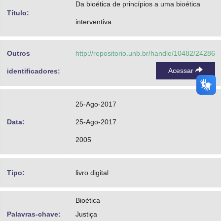
Da bioética de princípios a uma bioética
Advocacia-Geral da União
Título:
interventiva
Banco Central do Brasil
Outros
http://repositorio.unb.br/handle/10482/24286
Planalto
Acessar
identificadores:
25-Ago-2017
Data:
25-Ago-2017
2005
Tipo:
livro digital
Bioética
Palavras-chave:
Justiça