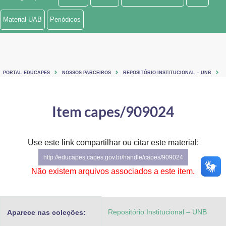
Ministério de Minas e Energia
Material UAB
Periódicos
Ministério da Ciência, Tecnologia, Inovações e Comunicações
Ministério do Meio Ambiente
PORTAL EDUCAPES
NOSSOS PARCEIROS
REPOSITÓRIO INSTITUCIONAL – UNB
Ministério do Turismo
Ministério do Desenvolvimento Regional
Item capes/909024
Controladoria-Geral da União
Use este link compartilhar ou citar este material:
Ministério da Mulher, da Família e dos Direitos Humanos
http://educapes.capes.gov.br/handle/capes/909024
Secretaria-Geral
Não existem arquivos associados a este item.
Secretaria de Governo
Repositório Institucional – UNB
Aparece nas coleções:
Gabinete de Segurança Institucional