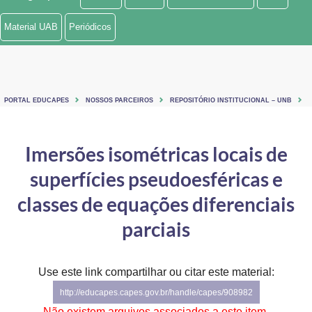
Ministério de Minas e Energia
Material UAB
Periódicos
Ministério da Ciência, Tecnologia, Inovações e Comunicações
Ministério do Meio Ambiente
PORTAL EDUCAPES
NOSSOS PARCEIROS
REPOSITÓRIO INSTITUCIONAL – UNB
Ministério do Turismo
Ministério do Desenvolvimento Regional
Imersões isométricas locais de
superfícies pseudoesféricas e
Controladoria-Geral da União
classes de equações diferenciais
Ministério da Mulher, da Família e dos Direitos Humanos
parciais
Secretaria-Geral
Secretaria de Governo
Use este link compartilhar ou citar este material:
http://educapes.capes.gov.br/handle/capes/908982
Gabinete de Segurança Institucional
Não existem arquivos associados a este item.