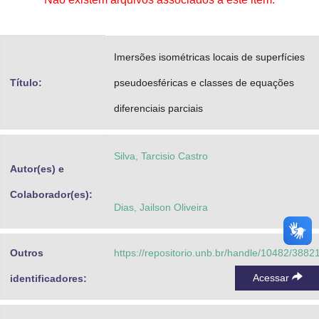
Advocacia-Geral da União
Banco Central do Brasil
Imersões isométricas locais de superfícies
Planalto
Título:
pseudoesféricas e classes de equações
diferenciais parciais
Silva, Tarcisio Castro
Autor(es) e
Colaborador(es):
Dias, Jailson Oliveira
Outros
https://repositorio.unb.br/handle/10482/3882
Acessar
identificadores: