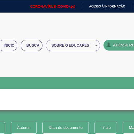
CORONAVÍRUS (COVID-19)
ACESSO À INFORMAÇÃO
Ministério da Defesa
Ministério das Relações
Mini
IR
Exteriores
PARA
O
Ministério da Cidadania
Ministério da Saúde
Mini
CONTEÚDO
ACESSO RE
INICIO
BUSCA
SOBRE O EDUCAPES
Ministério do Desenvolvimento
Controladoria-Geral da União
Minis
Regional
e do
Advocacia-Geral da União
Banco Central do Brasil
Plana
Autores
Data do documento
Título
Ma