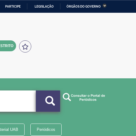
PARTICIPE
LEGISLAÇÃO
ÓRGÃOS DO GOVERNO
stério da Economia
Ministério da Infraestrutura
stério de Minas e Energia
Ministério da Ciência,
Tecnologia, Inovações e
Comunicações
STRITO
tério da Mulher, da Família
Secretaria-Geral
s Direitos Humanos
lto
terial UAB
Periódicos