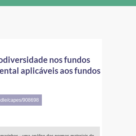
iodiversidade nos fundos
ntal aplicáveis aos fundos
ndle/capes/908698
 marinhos : uma análise das normas materiais de