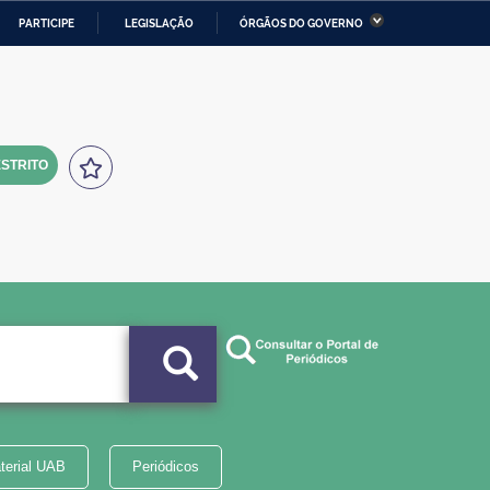
PARTICIPE
LEGISLAÇÃO
ÓRGÃOS DO GOVERNO
stério da Economia
Ministério da Infraestrutura
stério de Minas e Energia
Ministério da Ciência,
Tecnologia, Inovações e
Comunicações
STRITO
tério da Mulher, da Família
Secretaria-Geral
s Direitos Humanos
lto
terial UAB
Periódicos