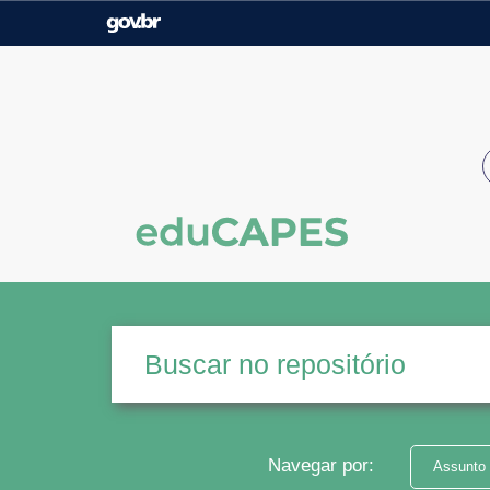
Casa Civil
Ministério da Justiça e
Segurança Pública
Ministério da Agricultura,
Ministério da Educação
Pecuária e Abastecimento
Ministério do Meio Ambiente
Ministério do Turismo
Secretaria de Governo
Gabinete de Segurança
Institucional
Navegar por:
Assunto