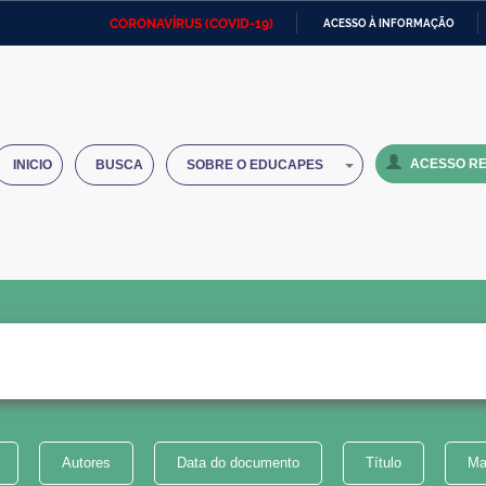
CORONAVÍRUS (COVID-19)
ACESSO À INFORMAÇÃO
Ministério da Defesa
Ministério das Relações
Mini
IR
Exteriores
PARA
O
Ministério da Cidadania
Ministério da Saúde
Mini
CONTEÚDO
ACESSO RE
INICIO
BUSCA
SOBRE O EDUCAPES
Ministério do Desenvolvimento
Controladoria-Geral da União
Minis
Regional
e do
Advocacia-Geral da União
Banco Central do Brasil
Plana
Autores
Data do documento
Título
Ma