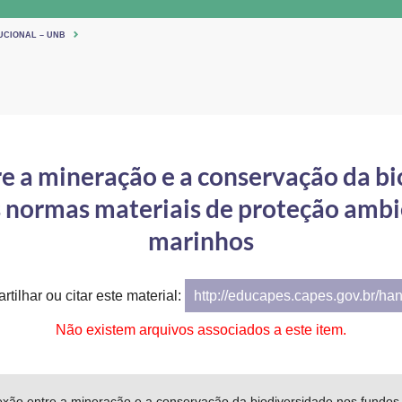
UCIONAL – UNB
e a mineração e a conservação da b
s normas materiais de proteção ambie
marinhos
tilhar ou citar este material:
http://educapes.capes.gov.br/ha
Não existem arquivos associados a este item.
nexão entre a mineração e a conservação da biodiversidade nos fundos