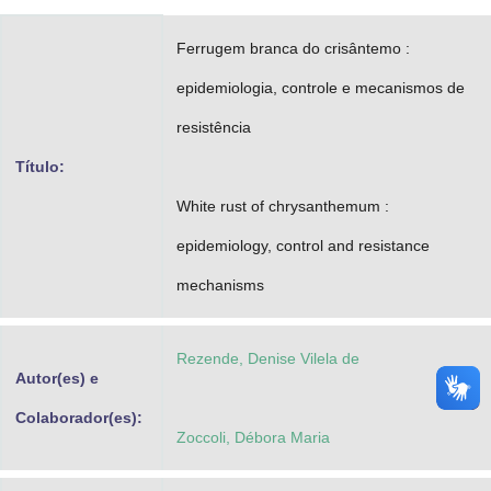
Advocacia-Geral da União
Ferrugem branca do crisântemo :
Banco Central do Brasil
epidemiologia, controle e mecanismos de
Planalto
resistência
Título:
White rust of chrysanthemum :
epidemiology, control and resistance
mechanisms
Rezende, Denise Vilela de
Autor(es) e
Colaborador(es):
Zoccoli, Débora Maria