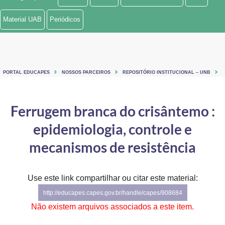
Ministério de Minas e Energia
Material UAB
Periódicos
Ministério da Ciência, Tecnologia, Inovações e Comunicações
Ministério do Meio Ambiente
PORTAL EDUCAPES
NOSSOS PARCEIROS
REPOSITÓRIO INSTITUCIONAL – UNB
Ministério do Turismo
Ministério do Desenvolvimento Regional
Ferrugem branca do crisântemo :
epidemiologia, controle e
Controladoria-Geral da União
mecanismos de resistência
Ministério da Mulher, da Família e dos Direitos Humanos
Secretaria-Geral
Use este link compartilhar ou citar este material:
Secretaria de Governo
http://educapes.capes.gov.br/handle/capes/908684
Não existem arquivos associados a este item.
Gabinete de Segurança Institucional