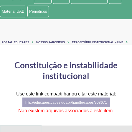
Ministério de Minas e Energia
Material UAB
Periódicos
Ministério da Ciência, Tecnologia, Inovações e Comunicações
Ministério do Meio Ambiente
PORTAL EDUCAPES
NOSSOS PARCEIROS
REPOSITÓRIO INSTITUCIONAL – UNB
Ministério do Turismo
Ministério do Desenvolvimento Regional
Constituição e instabilidade
institucional
Controladoria-Geral da União
Ministério da Mulher, da Família e dos Direitos Humanos
Use este link compartilhar ou citar este material:
Secretaria-Geral
http://educapes.capes.gov.br/handle/capes/908671
Não existem arquivos associados a este item.
Secretaria de Governo
Gabinete de Segurança Institucional