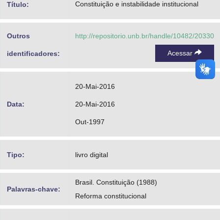
Constituição e instabilidade institucional
Título:
Advocacia-Geral da União
Banco Central do Brasil
Outros
http://repositorio.unb.br/handle/10482/20330
Acessar
Planalto
identificadores:
20-Mai-2016
Data:
20-Mai-2016
Out-1997
Tipo:
livro digital
Brasil. Constituição (1988)
Palavras-chave:
Reforma constitucional