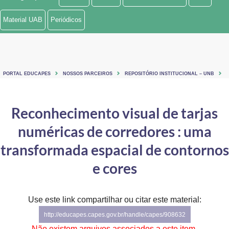
Ministério de Minas e Energia
Material UAB
Periódicos
Ministério da Ciência, Tecnologia, Inovações e Comunicações
Ministério do Meio Ambiente
PORTAL EDUCAPES
NOSSOS PARCEIROS
REPOSITÓRIO INSTITUCIONAL – UNB
Ministério do Turismo
Ministério do Desenvolvimento Regional
Reconhecimento visual de tarjas
numéricas de corredores : uma
Controladoria-Geral da União
transformada espacial de contornos
Ministério da Mulher, da Família e dos Direitos Humanos
e cores
Secretaria-Geral
Secretaria de Governo
Use este link compartilhar ou citar este material:
http://educapes.capes.gov.br/handle/capes/908632
Gabinete de Segurança Institucional
Não existem arquivos associados a este item.