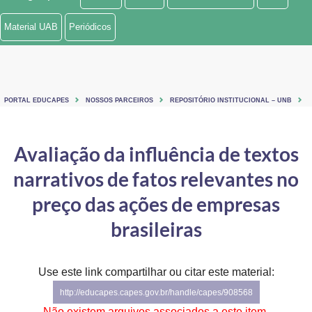
Ministério de Minas e Energia
Material UAB
Periódicos
Ministério da Ciência, Tecnologia, Inovações e Comunicações
Ministério do Meio Ambiente
PORTAL EDUCAPES
NOSSOS PARCEIROS
REPOSITÓRIO INSTITUCIONAL – UNB
Ministério do Turismo
Ministério do Desenvolvimento Regional
Avaliação da influência de textos
narrativos de fatos relevantes no
Controladoria-Geral da União
preço das ações de empresas
Ministério da Mulher, da Família e dos Direitos Humanos
brasileiras
Secretaria-Geral
Secretaria de Governo
Use este link compartilhar ou citar este material:
http://educapes.capes.gov.br/handle/capes/908568
Gabinete de Segurança Institucional
Não existem arquivos associados a este item.