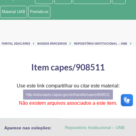
Ministério de Minas e Energia
Material UAB
Periódicos
Ministério da Ciência, Tecnologia, Inovações e Comunicações
Ministério do Meio Ambiente
PORTAL EDUCAPES
NOSSOS PARCEIROS
REPOSITÓRIO INSTITUCIONAL – UNB
Ministério do Turismo
Ministério do Desenvolvimento Regional
Item capes/908511
Controladoria-Geral da União
Use este link compartilhar ou citar este material:
Ministério da Mulher, da Família e dos Direitos Humanos
http://educapes.capes.gov.br/handle/capes/908511
Secretaria-Geral
Não existem arquivos associados a este item.
Secretaria de Governo
Repositório Institucional – UNB
Aparece nas coleções:
Gabinete de Segurança Institucional