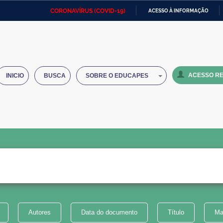
CORONAVÍRUS (COVID-19)
ACESSO À INFORMAÇÃO
Ministério da Defesa
Ministério das Relações
Mini
IR
Exteriores
PARA
O
Ministério da Cidadania
Ministério da Saúde
Mini
CONTEÚDO
ACESSO RE
INICIO
BUSCA
SOBRE O EDUCAPES
Ministério do Desenvolvimento
Controladoria-Geral da União
Minis
Regional
e do
Advocacia-Geral da União
Banco Central do Brasil
Plana
Autores
Data do documento
Título
Ma