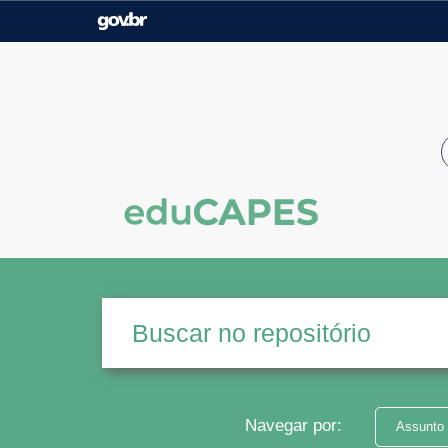
Casa Civil
Ministério da Justiça e
Segurança Pública
Ministério da Agricultura,
Ministério da Educação
Pecuária e Abastecimento
Ministério do Meio Ambiente
Ministério do Turismo
Secretaria de Governo
Gabinete de Segurança
Institucional
Navegar por:
Assunto