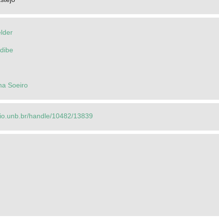
lder
Adibe
na Soeiro
orio.unb.br/handle/10482/13839