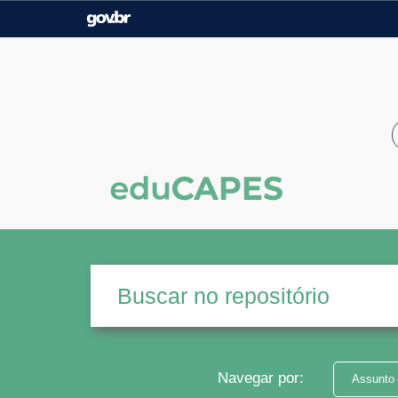
Casa Civil
Ministério da Justiça e
Segurança Pública
Ministério da Agricultura,
Ministério da Educação
Pecuária e Abastecimento
Ministério do Meio Ambiente
Ministério do Turismo
Secretaria de Governo
Gabinete de Segurança
Institucional
Navegar por:
Assunto