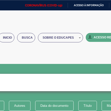
CORONAVÍRUS (COVID-19)
ACESSO À INFORMAÇÃO
Ministério da Defesa
Ministério das Relações
Mini
IR
Exteriores
PARA
O
Ministério da Cidadania
Ministério da Saúde
Mini
CONTEÚDO
ACESSO RE
INICIO
BUSCA
SOBRE O EDUCAPES
Ministério do Desenvolvimento
Controladoria-Geral da União
Minis
Regional
e do
Advocacia-Geral da União
Banco Central do Brasil
Plana
Autores
Data do documento
Título
Ma