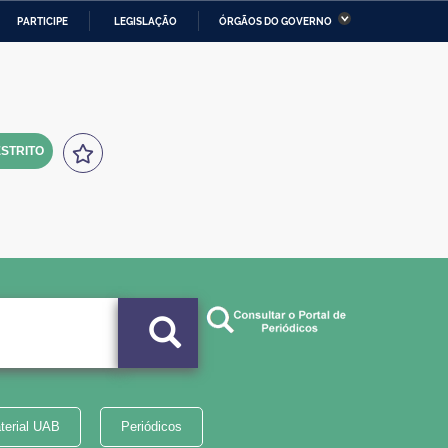
PARTICIPE
LEGISLAÇÃO
ÓRGÃOS DO GOVERNO
stério da Economia
Ministério da Infraestrutura
stério de Minas e Energia
Ministério da Ciência,
Tecnologia, Inovações e
Comunicações
STRITO
tério da Mulher, da Família
Secretaria-Geral
s Direitos Humanos
lto
terial UAB
Periódicos