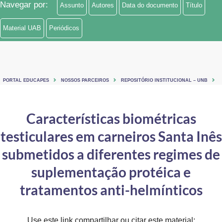
Navegar por:
Assunto
Autores
Data do documento
Título
Ministério de Minas e Energia
Material UAB
Periódicos
Ministério da Ciência, Tecnologia, Inovações e Comunicações
Ministério do Meio Ambiente
Ministério do Turismo
PORTAL EDUCAPES
NOSSOS PARCEIROS
REPOSITÓRIO INSTITUCIONAL – UNB
Ministério do Desenvolvimento Regional
Características biométricas
Controladoria-Geral da União
testiculares em carneiros Santa Inês
Ministério da Mulher, da Família e dos Direitos Humanos
submetidos a diferentes regimes de
Secretaria-Geral
suplementação protéica e
tratamentos anti-helmínticos
Secretaria de Governo
Gabinete de Segurança Institucional
Use este link compartilhar ou citar este material: