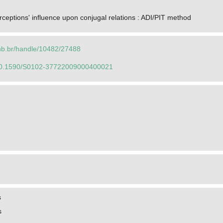
rceptions' influence upon conjugal relations : ADI/PIT method
.unb.br/handle/10482/27488
g/10.1590/S0102-37722009000400021
s
s