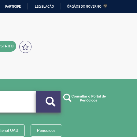
PARTICIPE
LEGISLAÇÃO
ÓRGÃOS DO GOVERNO
stério da Economia
Ministério da Infraestrutura
stério de Minas e Energia
Ministério da Ciência,
Tecnologia, Inovações e
Comunicações
STRITO
tério da Mulher, da Família
Secretaria-Geral
s Direitos Humanos
lto
terial UAB
Periódicos