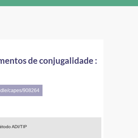
mentos de conjugalidade :
ndle/capes/908264
método ADI/TIP