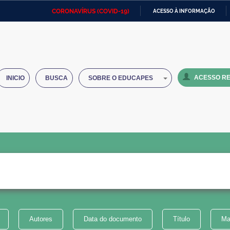
CORONAVÍRUS (COVID-19)
ACESSO À INFORMAÇÃO
Ministério da Defesa
Ministério das Relações
Mini
IR
Exteriores
PARA
O
Ministério da Cidadania
Ministério da Saúde
Mini
CONTEÚDO
ACESSO RE
INICIO
BUSCA
SOBRE O EDUCAPES
Ministério do Desenvolvimento
Controladoria-Geral da União
Minis
Regional
e do
Advocacia-Geral da União
Banco Central do Brasil
Plana
Autores
Data do documento
Título
Ma