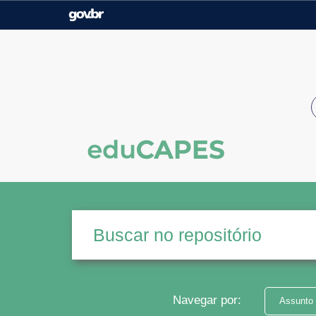
Casa Civil
Ministério da Justiça e
Segurança Pública
Ministério da Agricultura,
Ministério da Educação
Pecuária e Abastecimento
Ministério do Meio Ambiente
Ministério do Turismo
Secretaria de Governo
Gabinete de Segurança
Institucional
Navegar por:
Assunto