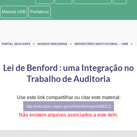
Ministério de Minas e Energia
Material UAB
Periódicos
Ministério da Ciência, Tecnologia, Inovações e Comunicações
Ministério do Meio Ambiente
PORTAL EDUCAPES
NOSSOS PARCEIROS
REPOSITÓRIO INSTITUCIONAL – UNB
Ministério do Turismo
Ministério do Desenvolvimento Regional
Lei de Benford : uma Integração no
Trabalho de Auditoria
Controladoria-Geral da União
Ministério da Mulher, da Família e dos Direitos Humanos
Use este link compartilhar ou citar este material:
Secretaria-Geral
http://educapes.capes.gov.br/handle/capes/908212
Não existem arquivos associados a este item.
Secretaria de Governo
Gabinete de Segurança Institucional