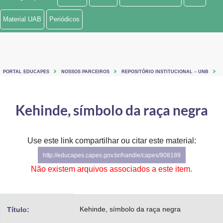
Ministério de Minas e Energia
Material UAB
Periódicos
Ministério da Ciência, Tecnologia, Inovações e Comunicações
Ministério do Meio Ambiente
PORTAL EDUCAPES
NOSSOS PARCEIROS
REPOSITÓRIO INSTITUCIONAL – UNB
Ministério do Turismo
Ministério do Desenvolvimento Regional
Kehinde, símbolo da raça negra
Controladoria-Geral da União
Use este link compartilhar ou citar este material:
Ministério da Mulher, da Família e dos Direitos Humanos
http://educapes.capes.gov.br/handle/capes/908189
Secretaria-Geral
Não existem arquivos associados a este item.
Secretaria de Governo
Kehinde, símbolo da raça negra
Título:
Gabinete de Segurança Institucional