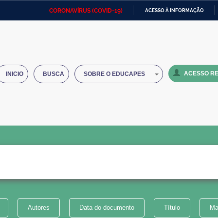
CORONAVÍRUS (COVID-19)
ACESSO À INFORMAÇÃO
Ministério da Defesa
Ministério das Relações
Mini
IR
Exteriores
PARA
O
Ministério da Cidadania
Ministério da Saúde
Mini
CONTEÚDO
ACESSO RE
INICIO
BUSCA
SOBRE O EDUCAPES
Ministério do Desenvolvimento
Controladoria-Geral da União
Minis
Regional
e do
Advocacia-Geral da União
Banco Central do Brasil
Plana
Autores
Data do documento
Título
Ma