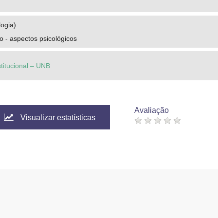
logia)
o - aspectos psicológicos
stitucional – UNB
Avaliação
Visualizar estatísticas