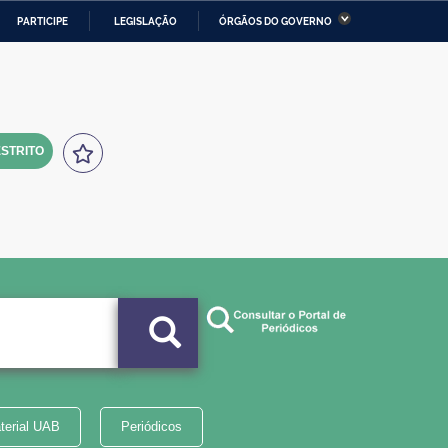
PARTICIPE
LEGISLAÇÃO
ÓRGÃOS DO GOVERNO
stério da Economia
Ministério da Infraestrutura
stério de Minas e Energia
Ministério da Ciência,
Tecnologia, Inovações e
Comunicações
STRITO
tério da Mulher, da Família
Secretaria-Geral
s Direitos Humanos
lto
terial UAB
Periódicos