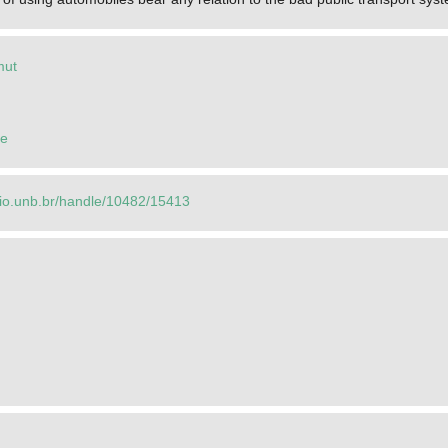
mut
de
orio.unb.br/handle/10482/15413