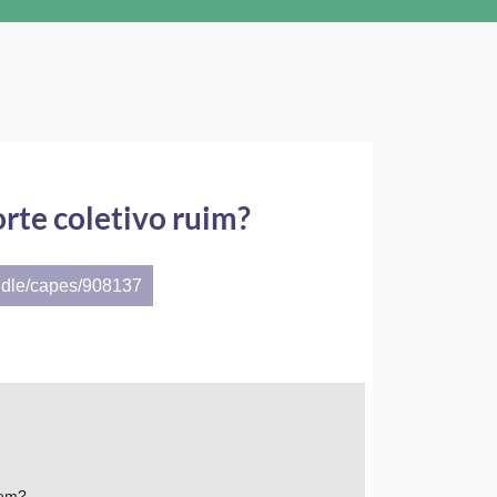
rte coletivo ruim?
ndle/capes/908137
tem?