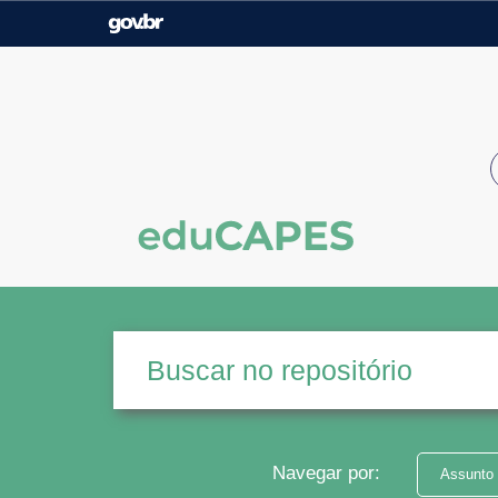
Casa Civil
Ministério da Justiça e
Segurança Pública
Ministério da Agricultura,
Ministério da Educação
Pecuária e Abastecimento
Ministério do Meio Ambiente
Ministério do Turismo
Secretaria de Governo
Gabinete de Segurança
Institucional
Navegar por:
Assunto