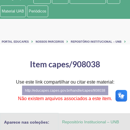
Ministério de Minas e Energia
Material UAB
Periódicos
Ministério da Ciência, Tecnologia, Inovações e Comunicações
Ministério do Meio Ambiente
PORTAL EDUCAPES
NOSSOS PARCEIROS
REPOSITÓRIO INSTITUCIONAL – UNB
Ministério do Turismo
Ministério do Desenvolvimento Regional
Item capes/908038
Controladoria-Geral da União
Use este link compartilhar ou citar este material:
Ministério da Mulher, da Família e dos Direitos Humanos
http://educapes.capes.gov.br/handle/capes/908038
Secretaria-Geral
Não existem arquivos associados a este item.
Secretaria de Governo
Repositório Institucional – UNB
Aparece nas coleções:
Gabinete de Segurança Institucional