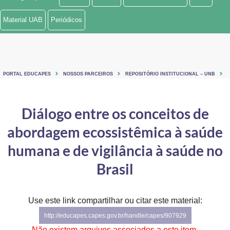
Ministério de Minas e Energia
Material UAB
Periódicos
Ministério da Ciência, Tecnologia, Inovações e Comunicações
Ministério do Meio Ambiente
PORTAL EDUCAPES
NOSSOS PARCEIROS
REPOSITÓRIO INSTITUCIONAL – UNB
Ministério do Turismo
Ministério do Desenvolvimento Regional
Diálogo entre os conceitos de
abordagem ecossistêmica à saúde
Controladoria-Geral da União
humana e de vigilância à saúde no
Ministério da Mulher, da Família e dos Direitos Humanos
Brasil
Secretaria-Geral
Secretaria de Governo
Use este link compartilhar ou citar este material:
http://educapes.capes.gov.br/handle/capes/907929
Gabinete de Segurança Institucional
Não existem arquivos associados a este item.