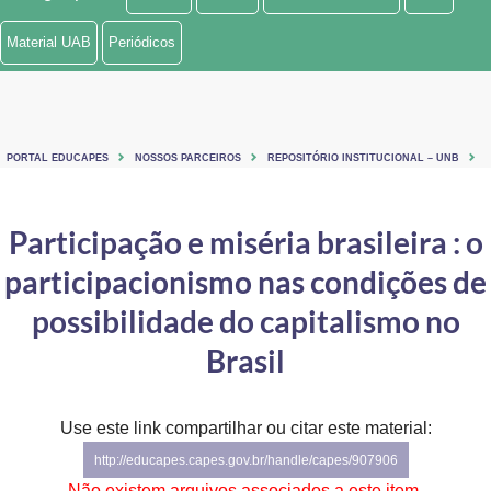
Ministério de Minas e Energia
Material UAB
Periódicos
Ministério da Ciência, Tecnologia, Inovações e Comunicações
Ministério do Meio Ambiente
PORTAL EDUCAPES
NOSSOS PARCEIROS
REPOSITÓRIO INSTITUCIONAL – UNB
Ministério do Turismo
Ministério do Desenvolvimento Regional
Participação e miséria brasileira : o
participacionismo nas condições de
Controladoria-Geral da União
possibilidade do capitalismo no
Ministério da Mulher, da Família e dos Direitos Humanos
Brasil
Secretaria-Geral
Secretaria de Governo
Use este link compartilhar ou citar este material:
http://educapes.capes.gov.br/handle/capes/907906
Gabinete de Segurança Institucional
Não existem arquivos associados a este item.