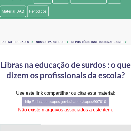
Ministério de Minas e Energia
Material UAB
Periódicos
Ministério da Ciência, Tecnologia, Inovações e Comunicações
Ministério do Meio Ambiente
PORTAL EDUCAPES
NOSSOS PARCEIROS
REPOSITÓRIO INSTITUCIONAL – UNB
Ministério do Turismo
Ministério do Desenvolvimento Regional
Libras na educação de surdos : o que
dizem os profissionais da escola?
Controladoria-Geral da União
Ministério da Mulher, da Família e dos Direitos Humanos
Use este link compartilhar ou citar este material:
Secretaria-Geral
http://educapes.capes.gov.br/handle/capes/907810
Não existem arquivos associados a este item.
Secretaria de Governo
Gabinete de Segurança Institucional