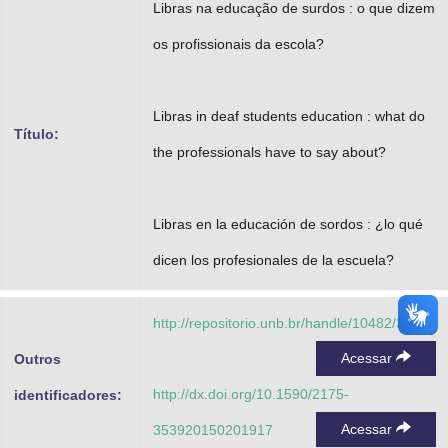
Libras na educação de surdos : o que dizem
Advocacia-Geral da União
os profissionais da escola?
Banco Central do Brasil
Planalto
Libras in deaf students education : what do
Título:
the professionals have to say about?
Libras en la educación de sordos : ¿lo qué
dicen los profesionales de la escuela?
http://repositorio.unb.br/handle/10482/30320
Acessar
Outros
http://dx.doi.org/10.1590/2175-
identificadores:
Acessar
353920150201917