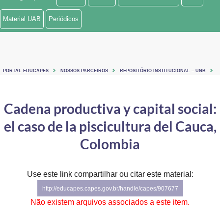
Ministério de Minas e Energia
Material UAB
Periódicos
Ministério da Ciência, Tecnologia, Inovações e Comunicações
Ministério do Meio Ambiente
PORTAL EDUCAPES
NOSSOS PARCEIROS
REPOSITÓRIO INSTITUCIONAL – UNB
Ministério do Turismo
Ministério do Desenvolvimento Regional
Cadena productiva y capital social:
el caso de la piscicultura del Cauca,
Controladoria-Geral da União
Colombia
Ministério da Mulher, da Família e dos Direitos Humanos
Secretaria-Geral
Use este link compartilhar ou citar este material:
Secretaria de Governo
http://educapes.capes.gov.br/handle/capes/907677
Não existem arquivos associados a este item.
Gabinete de Segurança Institucional