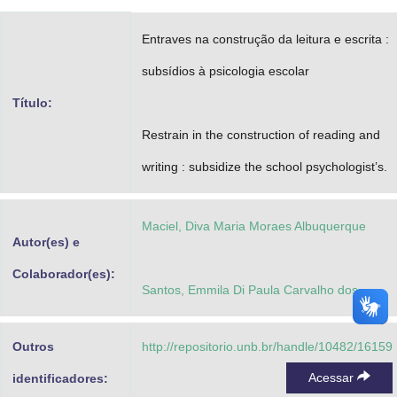
Advocacia-Geral da União
Entraves na construção da leitura e escrita :
Banco Central do Brasil
subsídios à psicologia escolar
Planalto
Título:
Restrain in the construction of reading and
writing : subsidize the school psychologist’s.
Maciel, Diva Maria Moraes Albuquerque
Autor(es) e
Colaborador(es):
Santos, Emmila Di Paula Carvalho dos
Outros
http://repositorio.unb.br/handle/10482/16159
Acessar
identificadores: