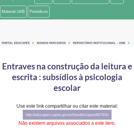
Ministério de Minas e Energia
Material UAB
Periódicos
Ministério da Ciência, Tecnologia, Inovações e Comunicações
Ministério do Meio Ambiente
PORTAL EDUCAPES
NOSSOS PARCEIROS
REPOSITÓRIO INSTITUCIONAL – UNB
Ministério do Turismo
Ministério do Desenvolvimento Regional
Entraves na construção da leitura e
escrita : subsídios à psicologia
Controladoria-Geral da União
escolar
Ministério da Mulher, da Família e dos Direitos Humanos
Secretaria-Geral
Use este link compartilhar ou citar este material:
Secretaria de Governo
http://educapes.capes.gov.br/handle/capes/907650
Não existem arquivos associados a este item.
Gabinete de Segurança Institucional