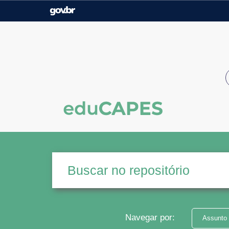
Casa Civil
Ministério da Justiça e
Segurança Pública
Ministério da Agricultura,
Ministério da Educação
Pecuária e Abastecimento
Ministério do Meio Ambiente
Ministério do Turismo
Secretaria de Governo
Gabinete de Segurança
Institucional
Navegar por:
Assunto