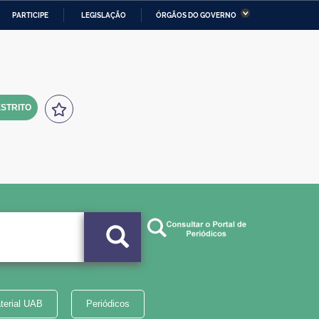
PARTICIPE
LEGISLAÇÃO
ÓRGÃOS DO GOVERNO
stério da Economia
Ministério da Infraestrutura
stério de Minas e Energia
Ministério da Ciência,
Tecnologia, Inovações e
Comunicações
STRITO
tério da Mulher, da Família
Secretaria-Geral
s Direitos Humanos
lto
terial UAB
Periódicos