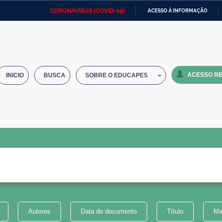
CORONAVÍRUS (COVID-19)
ACESSO À INFORMAÇÃO
Ministério da Defesa
Ministério das Relações
Mini
IR
Exteriores
PARA
O
Ministério da Cidadania
Ministério da Saúde
Mini
CONTEÚDO
ACESSO RE
INICIO
BUSCA
SOBRE O EDUCAPES
Ministério do Desenvolvimento
Controladoria-Geral da União
Minis
Regional
e do
Advocacia-Geral da União
Banco Central do Brasil
Plana
Autores
Data do documento
Título
Ma