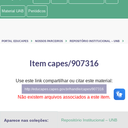
Ministério de Minas e Energia
Material UAB
Periódicos
Ministério da Ciência, Tecnologia, Inovações e Comunicações
Ministério do Meio Ambiente
PORTAL EDUCAPES
NOSSOS PARCEIROS
REPOSITÓRIO INSTITUCIONAL – UNB
Ministério do Turismo
Ministério do Desenvolvimento Regional
Item capes/907316
Controladoria-Geral da União
Use este link compartilhar ou citar este material:
Ministério da Mulher, da Família e dos Direitos Humanos
http://educapes.capes.gov.br/handle/capes/907316
Secretaria-Geral
Não existem arquivos associados a este item.
Secretaria de Governo
Repositório Institucional – UNB
Aparece nas coleções:
Gabinete de Segurança Institucional