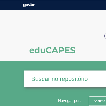
Casa Civil
Ministério da Justiça e
Segurança Pública
Ministério da Agricultura,
Ministério da Educação
Pecuária e Abastecimento
Ministério do Meio Ambiente
Ministério do Turismo
Secretaria de Governo
Gabinete de Segurança
Institucional
Navegar por:
Assunto