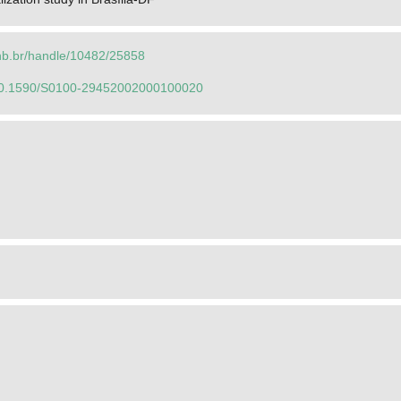
.unb.br/handle/10482/25858
g/10.1590/S0100-29452002000100020