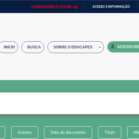
CORONAVÍRUS (COVID-19)
ACESSO À INFORMAÇÃO
Ministério da Defesa
Ministério das Relações
Mini
IR
Exteriores
PARA
O
Ministério da Cidadania
Ministério da Saúde
Mini
CONTEÚDO
ACESSO RE
INICIO
BUSCA
SOBRE O EDUCAPES
Ministério do Desenvolvimento
Controladoria-Geral da União
Minis
Regional
e do
Advocacia-Geral da União
Banco Central do Brasil
Plana
Autores
Data do documento
Título
Ma