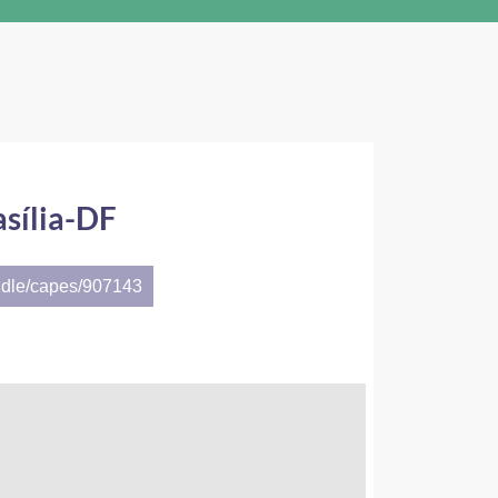
sília-DF
ndle/capes/907143