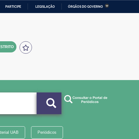
PARTICIPE
LEGISLAÇÃO
ÓRGÃOS DO GOVERNO
stério da Economia
Ministério da Infraestrutura
stério de Minas e Energia
Ministério da Ciência,
Tecnologia, Inovações e
Comunicações
STRITO
tério da Mulher, da Família
Secretaria-Geral
s Direitos Humanos
lto
terial UAB
Periódicos