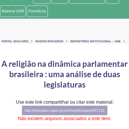
Ministério de Minas e Energia
Material UAB
Periódicos
Ministério da Ciência, Tecnologia, Inovações e Comunicações
Ministério do Meio Ambiente
PORTAL EDUCAPES
NOSSOS PARCEIROS
REPOSITÓRIO INSTITUCIONAL – UNB
Ministério do Turismo
Ministério do Desenvolvimento Regional
A religião na dinâmica parlamentar
brasileira : uma análise de duas
Controladoria-Geral da União
legislaturas
Ministério da Mulher, da Família e dos Direitos Humanos
Secretaria-Geral
Use este link compartilhar ou citar este material:
Secretaria de Governo
http://educapes.capes.gov.br/handle/capes/907135
Não existem arquivos associados a este item.
Gabinete de Segurança Institucional