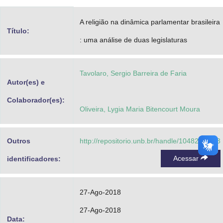
Advocacia-Geral da União
A religião na dinâmica parlamentar brasileira
Título:
Banco Central do Brasil
: uma análise de duas legislaturas
Planalto
Tavolaro, Sergio Barreira de Faria
Autor(es) e
Colaborador(es):
Oliveira, Lygia Maria Bitencourt Moura
Outros
http://repositorio.unb.br/handle/10482/32503
Acessar
identificadores:
27-Ago-2018
27-Ago-2018
Data: