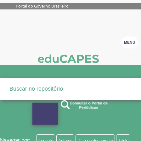
Portal do Governo Brasileiro
MENU
Navegar por:
Assunto
Autores
Data do documento
Título