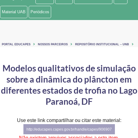
Ministério de Minas e Energia
Material UAB
Periódicos
Ministério da Ciência, Tecnologia, Inovações e Comunicações
Ministério do Meio Ambiente
PORTAL EDUCAPES
NOSSOS PARCEIROS
REPOSITÓRIO INSTITUCIONAL – UNB
Ministério do Turismo
Ministério do Desenvolvimento Regional
Modelos qualitativos de simulação
sobre a dinâmica do plâncton em
Controladoria-Geral da União
diferentes estados de trofia no Lago
Ministério da Mulher, da Família e dos Direitos Humanos
Paranoá, DF
Secretaria-Geral
Secretaria de Governo
Use este link compartilhar ou citar este material:
http://educapes.capes.gov.br/handle/capes/906907
Gabinete de Segurança Institucional
Não existem arquivos associados a este item.