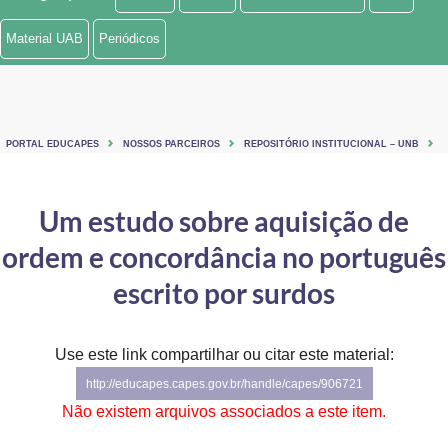
Ministério de Minas e Energia
Material UAB
Periódicos
Ministério da Ciência, Tecnologia, Inovações e Comunicações
Ministério do Meio Ambiente
PORTAL EDUCAPES
NOSSOS PARCEIROS
REPOSITÓRIO INSTITUCIONAL – UNB
Ministério do Turismo
Ministério do Desenvolvimento Regional
Um estudo sobre aquisição de
ordem e concordância no português
Controladoria-Geral da União
escrito por surdos
Ministério da Mulher, da Família e dos Direitos Humanos
Secretaria-Geral
Use este link compartilhar ou citar este material:
Secretaria de Governo
http://educapes.capes.gov.br/handle/capes/906721
Não existem arquivos associados a este item.
Gabinete de Segurança Institucional