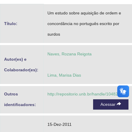
Advocacia-Geral da União
Um estudo sobre aquisição de ordem e
Banco Central do Brasil
Título:
concordância no português escrito por
Planalto
surdos
Naves, Rozana Reigota
Autor(es) e
Colaborador(es):
Lima, Marisa Dias
Outros
http://repositorio.unb.br/handle/10482/9749
Acessar
identificadores:
15-Dez-2011