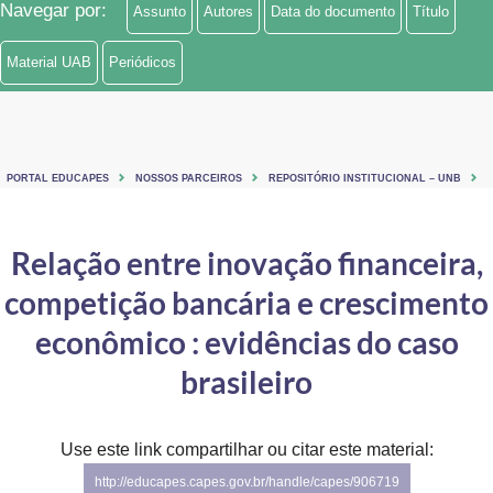
Navegar por:
Assunto
Autores
Data do documento
Título
Ministério de Minas e Energia
Material UAB
Periódicos
Ministério da Ciência, Tecnologia, Inovações e Comunicações
Ministério do Meio Ambiente
Ministério do Turismo
PORTAL EDUCAPES
NOSSOS PARCEIROS
REPOSITÓRIO INSTITUCIONAL – UNB
Ministério do Desenvolvimento Regional
Relação entre inovação financeira,
Controladoria-Geral da União
competição bancária e crescimento
Ministério da Mulher, da Família e dos Direitos Humanos
econômico : evidências do caso
Secretaria-Geral
brasileiro
Secretaria de Governo
Use este link compartilhar ou citar este material:
Gabinete de Segurança Institucional
http://educapes.capes.gov.br/handle/capes/906719