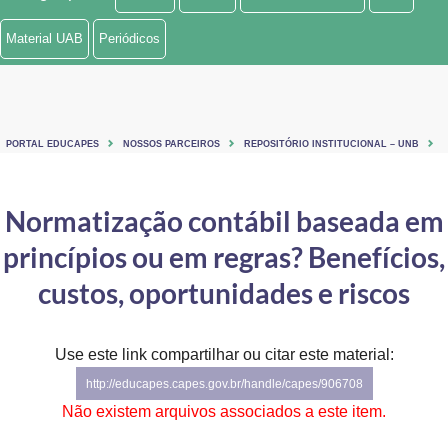
Ministério de Minas e Energia
Material UAB
Periódicos
Ministério da Ciência, Tecnologia, Inovações e Comunicações
Ministério do Meio Ambiente
PORTAL EDUCAPES
NOSSOS PARCEIROS
REPOSITÓRIO INSTITUCIONAL – UNB
Ministério do Turismo
Ministério do Desenvolvimento Regional
Normatização contábil baseada em
princípios ou em regras? Benefícios,
Controladoria-Geral da União
custos, oportunidades e riscos
Ministério da Mulher, da Família e dos Direitos Humanos
Secretaria-Geral
Use este link compartilhar ou citar este material:
Secretaria de Governo
http://educapes.capes.gov.br/handle/capes/906708
Não existem arquivos associados a este item.
Gabinete de Segurança Institucional