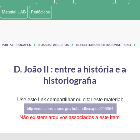
Ministério de Minas e Energia
Material UAB
Periódicos
Ministério da Ciência, Tecnologia, Inovações e Comunicações
Ministério do Meio Ambiente
PORTAL EDUCAPES
NOSSOS PARCEIROS
REPOSITÓRIO INSTITUCIONAL – UNB
Ministério do Turismo
Ministério do Desenvolvimento Regional
D. João II : entre a história e a
historiografia
Controladoria-Geral da União
Ministério da Mulher, da Família e dos Direitos Humanos
Use este link compartilhar ou citar este material:
Secretaria-Geral
http://educapes.capes.gov.br/handle/capes/906564
Não existem arquivos associados a este item.
Secretaria de Governo
Gabinete de Segurança Institucional