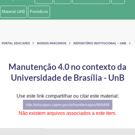
Ministério de Minas e Energia
Material UAB
Periódicos
Ministério da Ciência, Tecnologia, Inovações e Comunicações
Ministério do Meio Ambiente
PORTAL EDUCAPES
NOSSOS PARCEIROS
REPOSITÓRIO INSTITUCIONAL – UNB
Ministério do Turismo
Ministério do Desenvolvimento Regional
Manutenção 4.0 no contexto da
Universidade de Brasília - UnB
Controladoria-Geral da União
Ministério da Mulher, da Família e dos Direitos Humanos
Use este link compartilhar ou citar este material:
Secretaria-Geral
http://educapes.capes.gov.br/handle/capes/906498
Não existem arquivos associados a este item.
Secretaria de Governo
Gabinete de Segurança Institucional