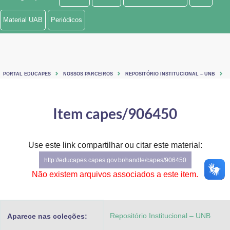
Ministério de Minas e Energia
Material UAB
Periódicos
Ministério da Ciência, Tecnologia, Inovações e Comunicações
Ministério do Meio Ambiente
PORTAL EDUCAPES
NOSSOS PARCEIROS
REPOSITÓRIO INSTITUCIONAL – UNB
Ministério do Turismo
Ministério do Desenvolvimento Regional
Item capes/906450
Controladoria-Geral da União
Use este link compartilhar ou citar este material:
Ministério da Mulher, da Família e dos Direitos Humanos
http://educapes.capes.gov.br/handle/capes/906450
Secretaria-Geral
Não existem arquivos associados a este item.
Secretaria de Governo
Repositório Institucional – UNB
Aparece nas coleções:
Gabinete de Segurança Institucional