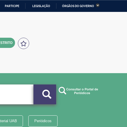
PARTICIPE
LEGISLAÇÃO
ÓRGÃOS DO GOVERNO
stério da Economia
Ministério da Infraestrutura
stério de Minas e Energia
Ministério da Ciência,
Tecnologia, Inovações e
Comunicações
STRITO
tério da Mulher, da Família
Secretaria-Geral
s Direitos Humanos
lto
terial UAB
Periódicos