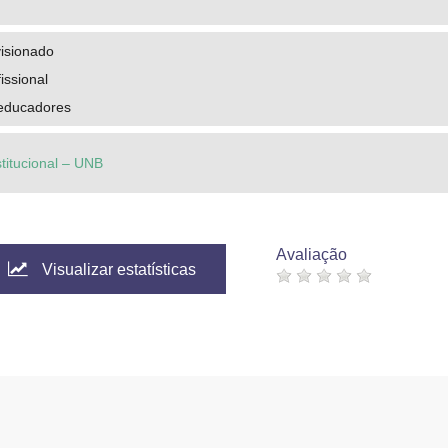
visionado
issional
educadores
stitucional – UNB
Avaliação
Visualizar estatísticas