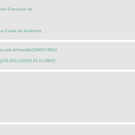
amir Francisco de
éria Costa de Alcântara
orio.unb.br/handle/10482/19842
org/10.26512/2016.02.D.19842