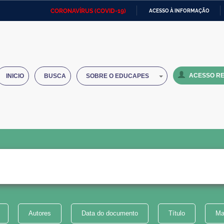
CORONAVÍRUS (COVID-19)
ACESSO À INFORMAÇÃO
Ministério da Defesa
Ministério das Relações
Mini
IR
Exteriores
PARA
O
Ministério da Cidadania
Ministério da Saúde
Mini
CONTEÚDO
ACESSO RE
INICIO
BUSCA
SOBRE O EDUCAPES
Ministério do Desenvolvimento
Controladoria-Geral da União
Minis
Regional
e do
Advocacia-Geral da União
Banco Central do Brasil
Plana
Autores
Data do documento
Título
Ma