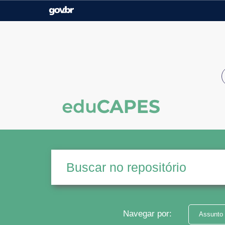
Casa Civil
Ministério da Justiça e
Segurança Pública
Ministério da Agricultura,
Ministério da Educação
Pecuária e Abastecimento
Ministério do Meio Ambiente
Ministério do Turismo
Secretaria de Governo
Gabinete de Segurança
Institucional
Navegar por:
Assunto