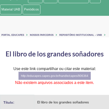
Ministério de Minas e Energia
Material UAB
Periódicos
Ministério da Ciência, Tecnologia, Inovações e Comunicações
Ministério do Meio Ambiente
PORTAL EDUCAPES
NOSSOS PARCEIROS
REPOSITÓRIO INSTITUCIONAL – UNB
Ministério do Turismo
Ministério do Desenvolvimento Regional
El libro de los grandes soñadores
Controladoria-Geral da União
Use este link compartilhar ou citar este material:
Ministério da Mulher, da Família e dos Direitos Humanos
http://educapes.capes.gov.br/handle/capes/906364
Secretaria-Geral
Não existem arquivos associados a este item.
Secretaria de Governo
El libro de los grandes soñadores
Título:
Gabinete de Segurança Institucional