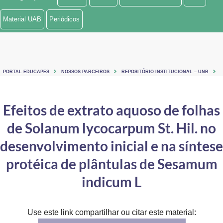
Ministério de Minas e Energia
Material UAB
Periódicos
Ministério da Ciência, Tecnologia, Inovações e Comunicações
Ministério do Meio Ambiente
PORTAL EDUCAPES
NOSSOS PARCEIROS
REPOSITÓRIO INSTITUCIONAL – UNB
Ministério do Turismo
Ministério do Desenvolvimento Regional
Efeitos de extrato aquoso de folhas
de Solanum lycocarpum St. Hil. no
Controladoria-Geral da União
desenvolvimento inicial e na síntese
Ministério da Mulher, da Família e dos Direitos Humanos
protéica de plântulas de Sesamum
Secretaria-Geral
indicum L
Secretaria de Governo
Gabinete de Segurança Institucional
Use este link compartilhar ou citar este material: