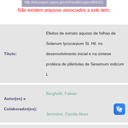
http://educapes.capes.gov.br/handle/capes/906351
Advocacia-Geral da União
Não existem arquivos associados a este item.
Banco Central do Brasil
Planalto
Efeitos de extrato aquoso de folhas de
Solanum lycocarpum St. Hil. no
Título:
desenvolvimento inicial e na síntese
protéica de plântulas de Sesamum indicum
L
Borghetti, Fabian
Autor(es) e
Colaborador(es):
Jeronimo, Camila Alves