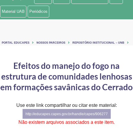
Ministério de Minas e Energia
Material UAB
Periódicos
Ministério da Ciência, Tecnologia, Inovações e Comunicações
Ministério do Meio Ambiente
PORTAL EDUCAPES
NOSSOS PARCEIROS
REPOSITÓRIO INSTITUCIONAL – UNB
Ministério do Turismo
Ministério do Desenvolvimento Regional
Efeitos do manejo do fogo na
estrutura de comunidades lenhosas
Controladoria-Geral da União
em formações savânicas do Cerrado
Ministério da Mulher, da Família e dos Direitos Humanos
Secretaria-Geral
Use este link compartilhar ou citar este material:
Secretaria de Governo
http://educapes.capes.gov.br/handle/capes/906277
Não existem arquivos associados a este item.
Gabinete de Segurança Institucional