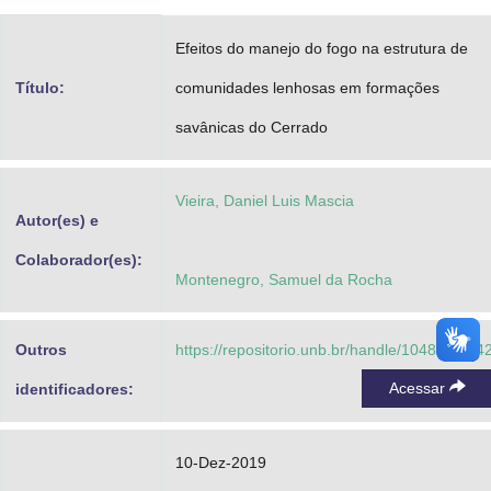
Advocacia-Geral da União
Efeitos do manejo do fogo na estrutura de
Banco Central do Brasil
Título:
comunidades lenhosas em formações
Planalto
savânicas do Cerrado
Vieira, Daniel Luis Mascia
Autor(es) e
Colaborador(es):
Montenegro, Samuel da Rocha
Outros
https://repositorio.unb.br/handle/10482/3594
Acessar
identificadores:
10-Dez-2019