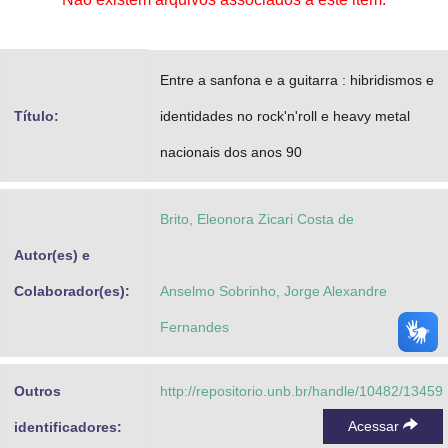
Advocacia-Geral da União
Banco Central do Brasil
Entre a sanfona e a guitarra : hibridismos e
Planalto
Título:
identidades no rock'n'roll e heavy metal
nacionais dos anos 90
Brito, Eleonora Zicari Costa de
Autor(es) e
Colaborador(es):
Anselmo Sobrinho, Jorge Alexandre
Fernandes
Outros
http://repositorio.unb.br/handle/10482/13459
Acessar
identificadores: