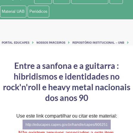
Ministério de Minas e Energia
Material UAB
Periódicos
Ministério da Ciência, Tecnologia, Inovações e Comunicações
Ministério do Meio Ambiente
PORTAL EDUCAPES
NOSSOS PARCEIROS
REPOSITÓRIO INSTITUCIONAL – UNB
Ministério do Turismo
Ministério do Desenvolvimento Regional
Entre a sanfona e a guitarra :
hibridismos e identidades no
Controladoria-Geral da União
rock'n'roll e heavy metal nacionais
Ministério da Mulher, da Família e dos Direitos Humanos
dos anos 90
Secretaria-Geral
Secretaria de Governo
Use este link compartilhar ou citar este material:
http://educapes.capes.gov.br/handle/capes/906251
Gabinete de Segurança Institucional
Não existem arquivos associados a este item.