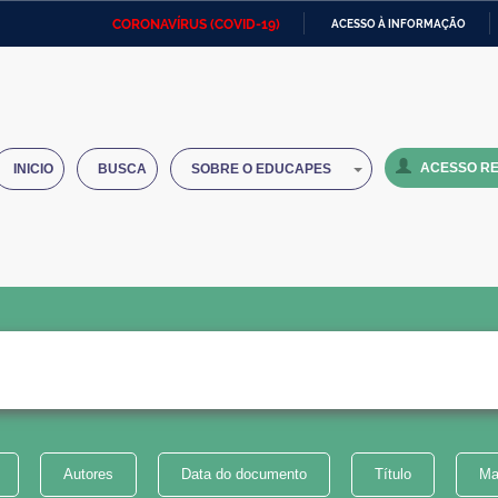
CORONAVÍRUS (COVID-19)
ACESSO À INFORMAÇÃO
Ministério da Defesa
Ministério das Relações
Mini
IR
Exteriores
PARA
O
Ministério da Cidadania
Ministério da Saúde
Mini
CONTEÚDO
ACESSO RE
INICIO
BUSCA
SOBRE O EDUCAPES
Ministério do Desenvolvimento
Controladoria-Geral da União
Minis
Regional
e do
Advocacia-Geral da União
Banco Central do Brasil
Plana
Autores
Data do documento
Título
Ma