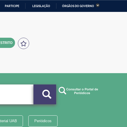
PARTICIPE
LEGISLAÇÃO
ÓRGÃOS DO GOVERNO
stério da Economia
Ministério da Infraestrutura
stério de Minas e Energia
Ministério da Ciência,
Tecnologia, Inovações e
Comunicações
STRITO
tério da Mulher, da Família
Secretaria-Geral
s Direitos Humanos
lto
terial UAB
Periódicos