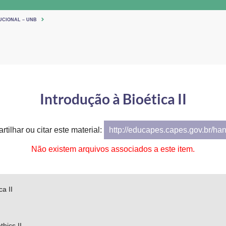
UCIONAL – UNB
Introdução à Bioética II
tilhar ou citar este material:
http://educapes.capes.gov.br/ha
Não existem arquivos associados a este item.
ca II
thics II