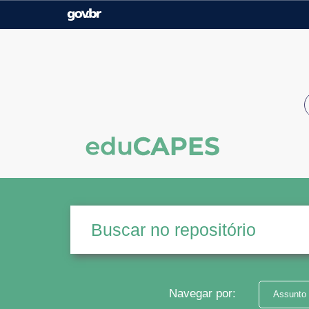
Casa Civil
Ministério da Justiça e
Segurança Pública
Ministério da Agricultura,
Ministério da Educação
Pecuária e Abastecimento
Ministério do Meio Ambiente
Ministério do Turismo
Secretaria de Governo
Gabinete de Segurança
Institucional
Navegar por:
Assunto