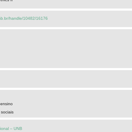
.unb.br/handle/10482/16176
 ensino
 sociais
cional – UNB