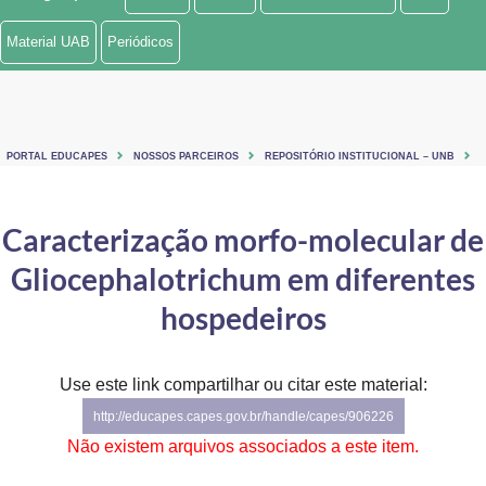
Ministério de Minas e Energia
Material UAB
Periódicos
Ministério da Ciência, Tecnologia, Inovações e Comunicações
Ministério do Meio Ambiente
PORTAL EDUCAPES
NOSSOS PARCEIROS
REPOSITÓRIO INSTITUCIONAL – UNB
Ministério do Turismo
Ministério do Desenvolvimento Regional
Caracterização morfo-molecular de
Gliocephalotrichum em diferentes
Controladoria-Geral da União
hospedeiros
Ministério da Mulher, da Família e dos Direitos Humanos
Secretaria-Geral
Use este link compartilhar ou citar este material:
Secretaria de Governo
http://educapes.capes.gov.br/handle/capes/906226
Não existem arquivos associados a este item.
Gabinete de Segurança Institucional