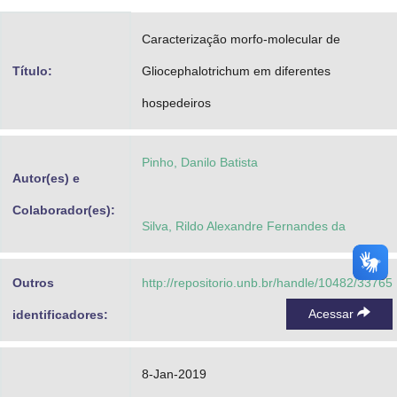
Advocacia-Geral da União
Caracterização morfo-molecular de
Banco Central do Brasil
Título:
Gliocephalotrichum em diferentes
Planalto
hospedeiros
Pinho, Danilo Batista
Autor(es) e
Colaborador(es):
Silva, Rildo Alexandre Fernandes da
Outros
http://repositorio.unb.br/handle/10482/33765
Acessar
identificadores:
8-Jan-2019